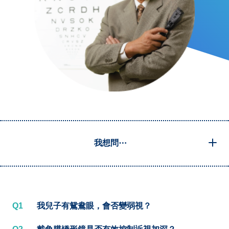
我想問⋯
Q1
我兒子有鴛鴦眼，會否變弱視？