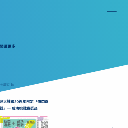
閱讀更多
推廣活動
理大護眼20週年限定「快閃遊
戲」— 成功挑戰贏獎品