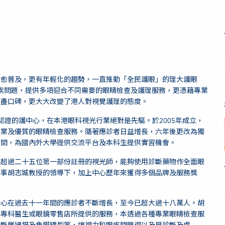
來愈普及，更有年輕化的趨勢，一直推動「全民護眼」的理大護眼
見的眼疾問題，提供多項迎合不同需要的眼睛檢查及護理服務，更憑藉專業
贏盡口碑，更大大改變了港人對視覺護理的態度。
管理認證的護中心，在本港眼科視光行業絕對是先驅。於2005年成立，
專業及優質的眼睛檢查服務。隨著應診者日益增長，六年後更改為獨
無間，為國內外大學提供交流平台及本科生提供實習機會。
有超過二十五位第一部份註冊的視光師，能夠使用診斷藥物作全面眼
董事胡志城教授的領導下，加上中心歷年來獲得多個品牌及服務獎
中心在過去十一年間的應診者不斷增長，至今已超大過十八萬人。胡
科專科醫生或眼鏡零售店所提供的服務，本透過各種專業眼睛檢查服