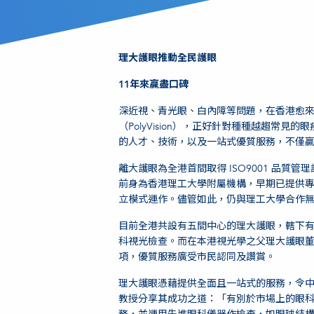
理大護眼推動全民護眼
11年來贏盡口碑
深近視、青光眼、白內障等問題，在香港愈
（PolyVision），正好針對種種越趨常
的人才、技術，以及一站式優質服務，不僅
離大護眼為全港首間取得 ISO9001 品質
前身為香港理工大學附屬機構，早期已提供
立模式運作。儘管如此，仍與理工大學合作
目前全港共設有五間中心的理大護眼，轄下
科視光檢查。而在本港視光學之父理大護眼
項，優質服務廣受市民認同及讚賞。
理大護眼憑藉提供全面且一站式的服務，令
教授分享其成功之道：「有別於市場上的眼