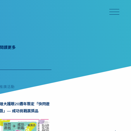
閱讀更多
推廣活動
理大護眼20週年限定「快閃遊
戲」— 成功挑戰贏獎品