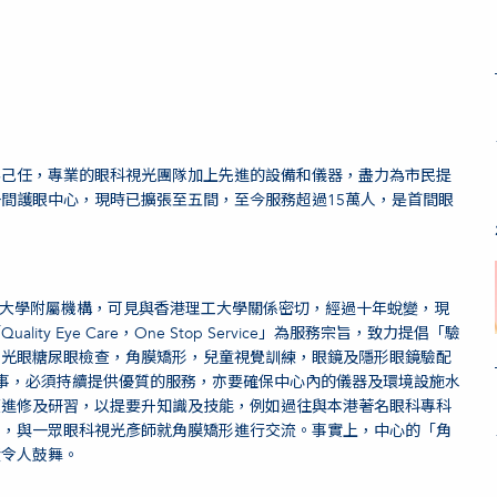
為己任，專業的眼科視光團隊加上先進的設備和儀器，盡力為市民提
間護眼中心，現時已擴張至五間，至今服務超過15萬人，是首間眼
理工大學附屬機構，可見與香港理工大學關係密切，經過十年蛻變，現
y Eye Care，One Stop Service」為服務宗旨，致力提倡「驗
青光眼糖尿眼檢查，角膜矯形，兒童視覺訓練，眼鏡及隱形眼鏡驗配
並非易事，必須持續提供優質的服務，亦要確保中心內的儀器及環境設施水
續進修及研習，以提要升知識及技能，例如過往與本港著名眼科專科
士，與一眾眼科視光彥師就角膜矯形進行交流。事實上，中心的「角
績令人鼓舞。