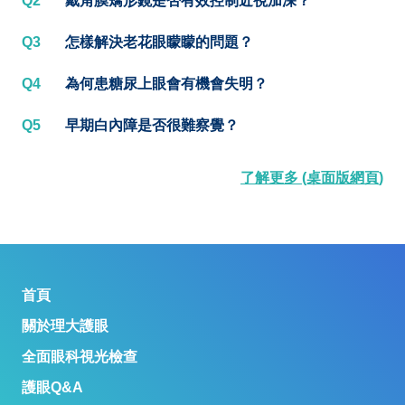
Q2
戴角膜矯形鏡是否有效控制近視加深？
Q3
怎樣解決老花眼矇矇的問題？
Q4
為何患糖尿上眼會有機會失明？
Q5
早期白內障是否很難察覺？
了解更多 (桌面版網頁)
首頁
關於理大護眼
全面眼科視光檢查
護眼Q&A