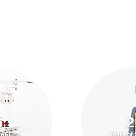
預約「全面眼科視光檢查」
21
Years of Services