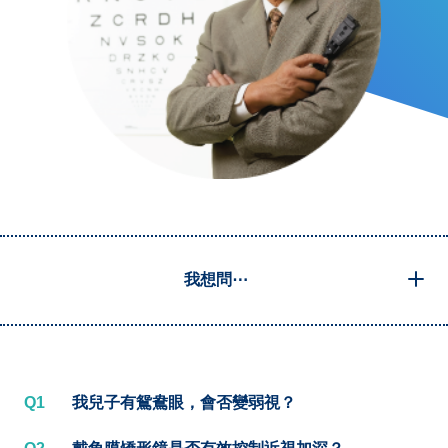
我想問⋯
Q1
我兒子有鴛鴦眼，會否變弱視？