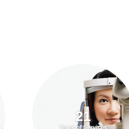
預約「全面眼科視光檢查」
21
Years of Services