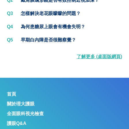
Q2
戴角膜矯形鏡是否有效控制近視加深？
Q3
怎樣解決老花眼矇矇的問題？
Q4
為何患糖尿上眼會有機會失明？
Q5
早期白內障是否很難察覺？
了解更多 (桌面版網頁)
首頁
關於理大護眼
全面眼科視光檢查
護眼Q&A