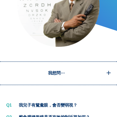
我想問⋯
Q1
我兒子有鴛鴦眼，會否變弱視？