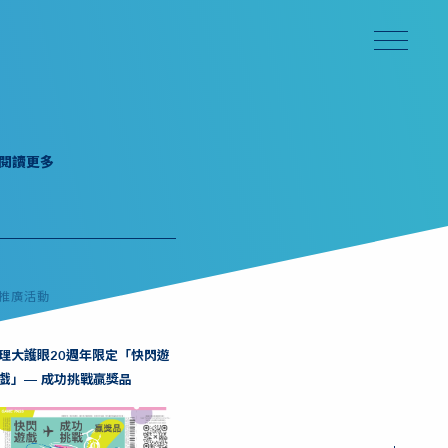
閱讀更多
推廣活動
理大護眼20週年限定「快閃遊
戲」— 成功挑戰贏獎品