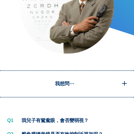
我想問⋯
Q1
我兒子有鴛鴦眼，會否變弱視？