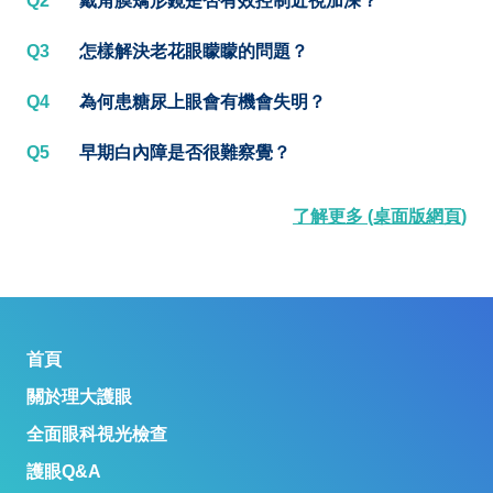
Q2
戴角膜矯形鏡是否有效控制近視加深？
Q3
怎樣解決老花眼矇矇的問題？
Q4
為何患糖尿上眼會有機會失明？
Q5
早期白內障是否很難察覺？
了解更多 (桌面版網頁)
首頁
關於理大護眼
全面眼科視光檢查
護眼Q&A