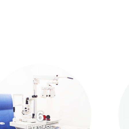
預約「全面眼科視光檢查」
21
Years of Services