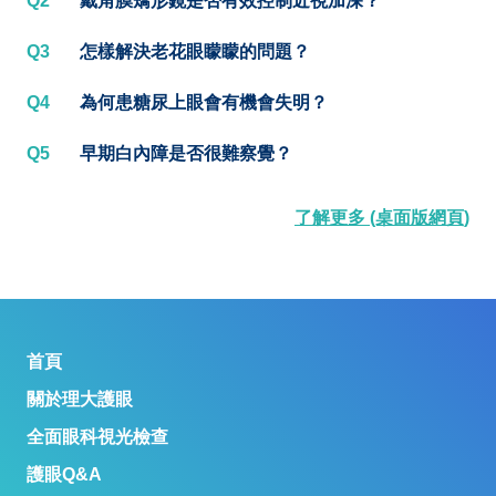
Q2
戴角膜矯形鏡是否有效控制近視加深？
Q3
怎樣解決老花眼矇矇的問題？
Q4
為何患糖尿上眼會有機會失明？
Q5
早期白內障是否很難察覺？
了解更多 (桌面版網頁)
首頁
關於理大護眼
全面眼科視光檢查
護眼Q&A