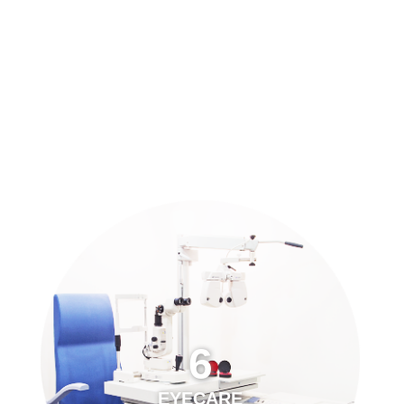
預約「全面眼科視光檢查」
21
Years of Services