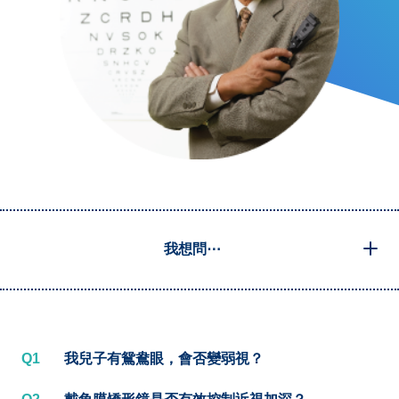
我想問⋯
Q1
我兒子有鴛鴦眼，會否變弱視？