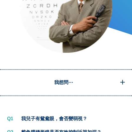
我想問⋯
Q1
我兒子有鴛鴦眼，會否變弱視？