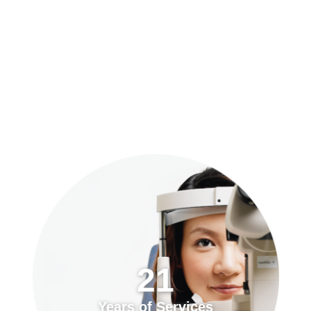
預約「全面眼科視光檢查」
21
Years of Services