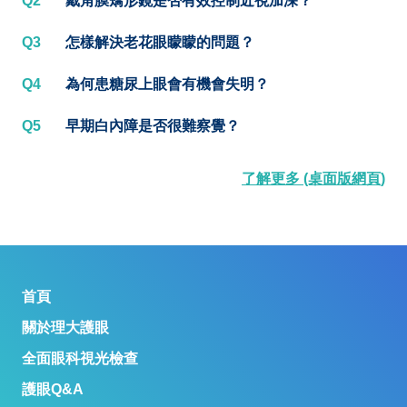
Q2
戴角膜矯形鏡是否有效控制近視加深？
Q3
怎樣解決老花眼矇矇的問題？
Q4
為何患糖尿上眼會有機會失明？
Q5
早期白內障是否很難察覺？
了解更多 (桌面版網頁)
首頁
關於理大護眼
全面眼科視光檢查
護眼Q&A