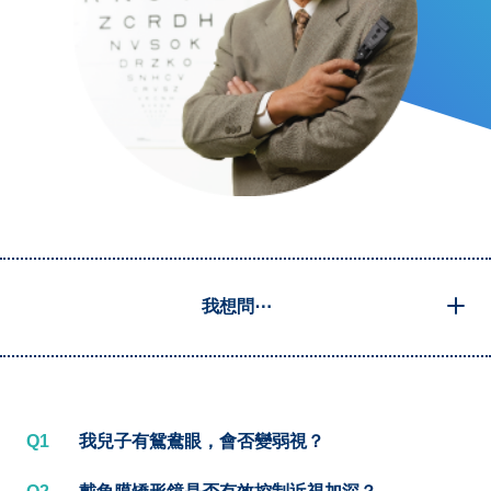
我想問⋯
Q1
我兒子有鴛鴦眼，會否變弱視？