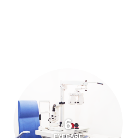
預約「全面眼科視光檢查」
21
Years of Services