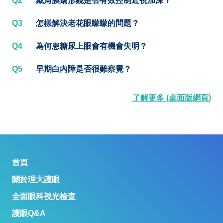
Q2
戴角膜矯形鏡是否有效控制近視加深？
Q3
怎樣解決老花眼矇矇的問題？
Q4
為何患糖尿上眼會有機會失明？
Q5
早期白內障是否很難察覺？
了解更多 (桌面版網頁)
首頁
關於理大護眼
全面眼科視光檢查
護眼Q&A