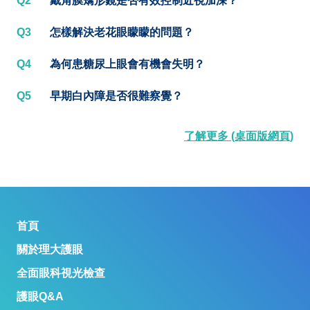
Q2
戴角膜矯形鏡是否有效控制近視加深？
Q3
怎樣解決老花眼矇矇的問題？
Q4
為何患糖尿上眼會有機會失明？
Q5
早期白內障是否很難察覺？
了解更多 (桌面版網頁)
首頁
關於理大護眼
全面眼科視光檢查
護眼Q&A