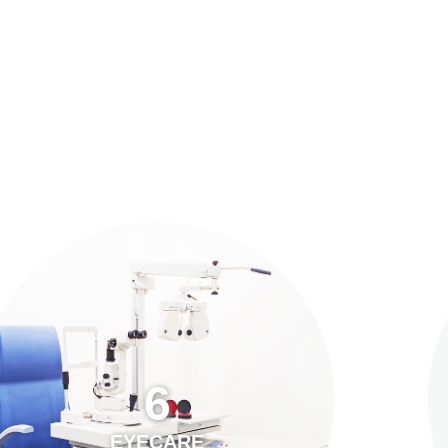
預約「全面眼科視光檢查」
21
Years of Services