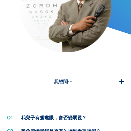
我想問⋯
Q1
我兒子有鴛鴦眼，會否變弱視？