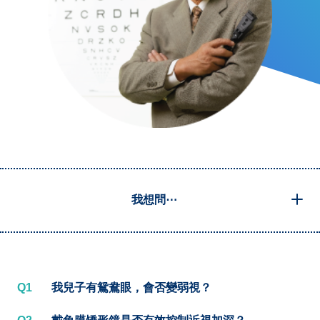
我想問⋯
Q1
我兒子有鴛鴦眼，會否變弱視？