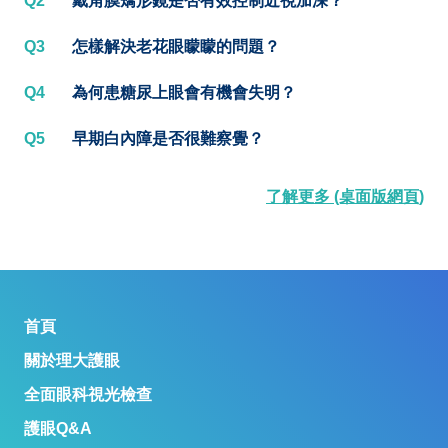
Q2
戴角膜矯形鏡是否有效控制近視加深？
Q3
怎樣解決老花眼矇矇的問題？
Q4
為何患糖尿上眼會有機會失明？
Q5
早期白內障是否很難察覺？
了解更多 (桌面版網頁)
首頁
關於理大護眼
全面眼科視光檢查
護眼Q&A