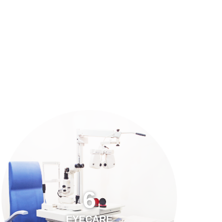
預約「全面眼科視光檢查」
21
Years of Services