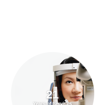
預約「全面眼科視光檢查」
21
Years of Services