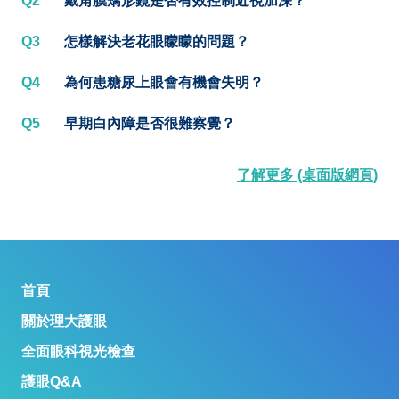
Q2
戴角膜矯形鏡是否有效控制近視加深？
Q3
怎樣解決老花眼矇矇的問題？
Q4
為何患糖尿上眼會有機會失明？
Q5
早期白內障是否很難察覺？
了解更多 (桌面版網頁)
首頁
關於理大護眼
全面眼科視光檢查
護眼Q&A