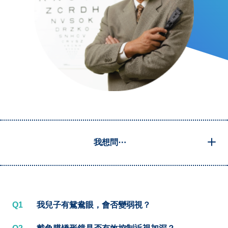
我想問⋯
Q1
我兒子有鴛鴦眼，會否變弱視？