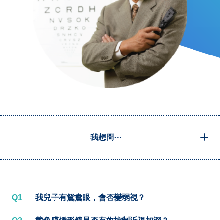
我想問⋯
Q1
我兒子有鴛鴦眼，會否變弱視？