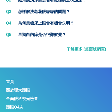
Q2
戴角膜矯形鏡是否有效控制近視加深？
Q3
怎樣解決老花眼矇矇的問題？
Q4
為何患糖尿上眼會有機會失明？
Q5
早期白內障是否很難察覺？
了解更多 (桌面版網頁)
首頁
關於理大護眼
全面眼科視光檢查
護眼Q&A