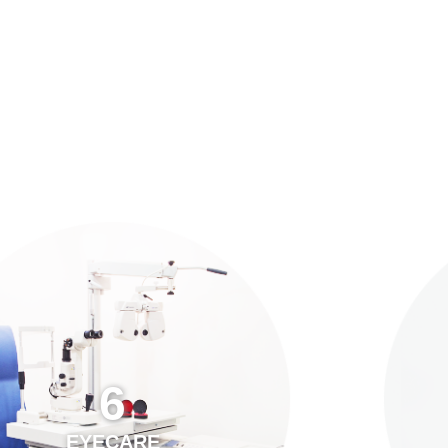
預約「全面眼科視光檢查」
21
Years of Services