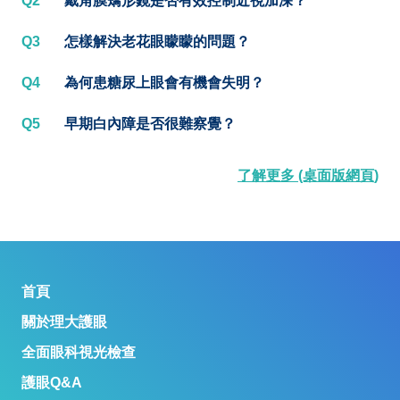
Q2
戴角膜矯形鏡是否有效控制近視加深？
Q3
怎樣解決老花眼矇矇的問題？
Q4
為何患糖尿上眼會有機會失明？
Q5
早期白內障是否很難察覺？
了解更多 (桌面版網頁)
首頁
關於理大護眼
全面眼科視光檢查
護眼Q&A