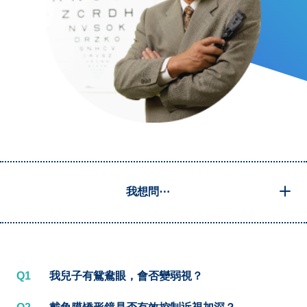
我想問⋯
Q1
我兒子有鴛鴦眼，會否變弱視？