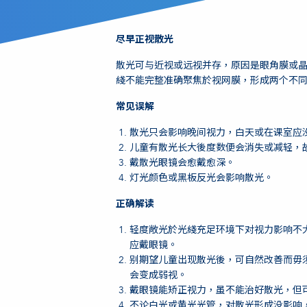
尽早正视散光
散光可与近视或远视并存，原因是眼角膜或
綫不能完整准确聚焦於视网膜，形成两个不
常见误解
散光只会影响晚间视力，白天或在课室应
儿童有散光长大後度数便会消失或减轻，
戴散光眼镜会愈戴愈深。
灯光颜色或黑板反光会影响散光。
正确解读
轻度敞光於光綫充足环境下对视力影响不
应戴眼镜。
别期望儿童出现散光後，可自然改善而毋
会变成弱视。
戴眼镜能矫正视力，虽不能治好散光，但
不论白光或黄光光管，对散光形成没影响