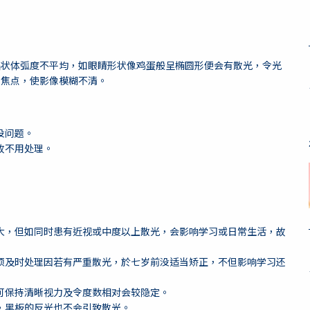
晶状体弧度不平均，如眼睛形状像鸡蛋般呈椭圆形便会有散光，令光
同焦点，使影像模糊不清。
没问题。
故不用处理。
大，但如同时患有近视或中度以上散光，会影响学习或日常生活，故
须及时处理因若有严重散光，於七岁前没适当矫正，不但影响学习还
可保持清晰视力及令度数相对会较隐定。
，黑板的反光也不会引致散光。