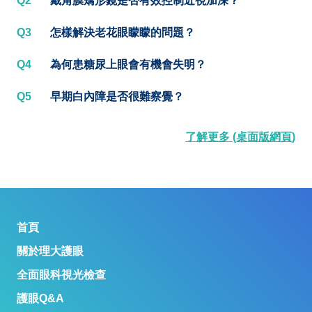
Q2
戴角膜矯形鏡是否有效控制近視加深？
Q3
怎樣解決老花眼矇矇的問題？
Q4
為何患糖尿上眼會有機會失明？
Q5
早期白內障是否很難察覺？
了解更多 (桌面版網頁)
首頁
關於理大護眼
全面眼科視光檢查
護眼Q&A