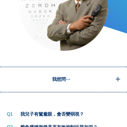
我想問⋯
Q1
我兒子有鴛鴦眼，會否變弱視？