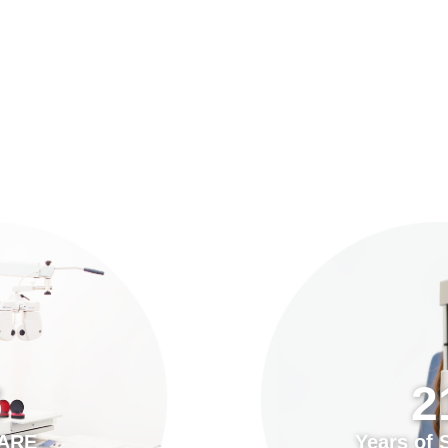
預約「全面眼科視光檢查」
21
Years of Services