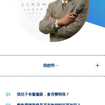
我想問⋯
Q1
我兒子有鴛鴦眼，會否變弱視？