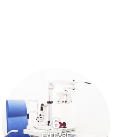
預約「全面眼科視光檢查」
21
Years of Services