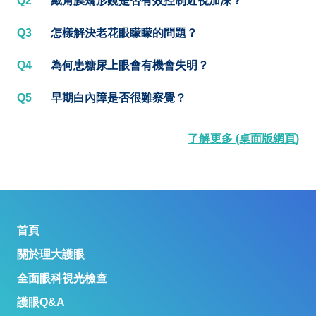
Q2
戴角膜矯形鏡是否有效控制近視加深？
Q3
怎樣解決老花眼矇矇的問題？
Q4
為何患糖尿上眼會有機會失明？
Q5
早期白內障是否很難察覺？
了解更多 (桌面版網頁)
首頁
關於理大護眼
全面眼科視光檢查
護眼Q&A