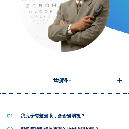
我想問⋯
Q1
我兒子有鴛鴦眼，會否變弱視？