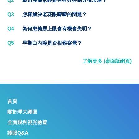
Q2
戴角膜矯形鏡是否有效控制近視加深？
Q3
怎樣解決老花眼矇矇的問題？
Q4
為何患糖尿上眼會有機會失明？
Q5
早期白內障是否很難察覺？
了解更多 (桌面版網頁)
首頁
關於理大護眼
全面眼科視光檢查
護眼Q&A