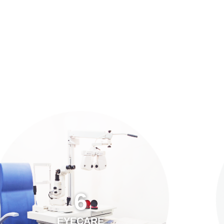
預約「全面眼科視光檢查」
21
Years of Services