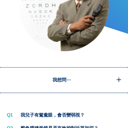
我想問⋯
Q1
我兒子有鴛鴦眼，會否變弱視？