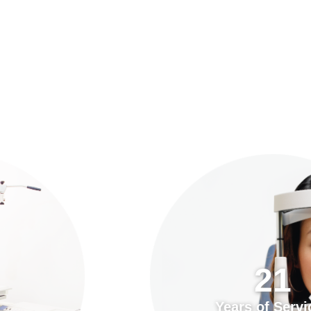
預約「全面眼科視光檢查」
21
Years of Services