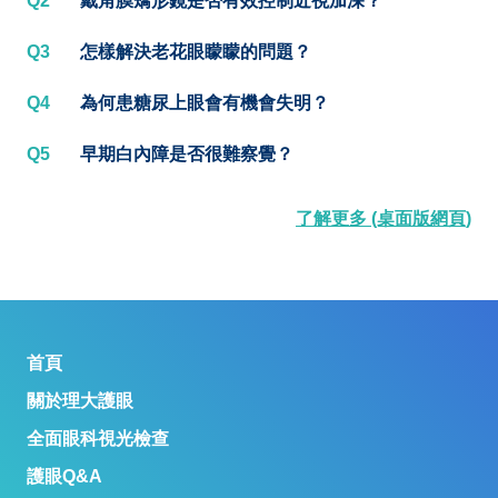
Q2
戴角膜矯形鏡是否有效控制近視加深？
Q3
怎樣解決老花眼矇矇的問題？
Q4
為何患糖尿上眼會有機會失明？
Q5
早期白內障是否很難察覺？
了解更多 (桌面版網頁)
首頁
關於理大護眼
全面眼科視光檢查
護眼Q&A