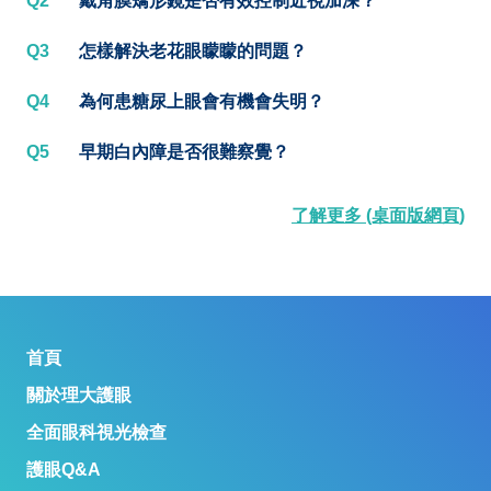
Q2
戴角膜矯形鏡是否有效控制近視加深？
Q3
怎樣解決老花眼矇矇的問題？
Q4
為何患糖尿上眼會有機會失明？
Q5
早期白內障是否很難察覺？
了解更多 (桌面版網頁)
首頁
關於理大護眼
全面眼科視光檢查
護眼Q&A