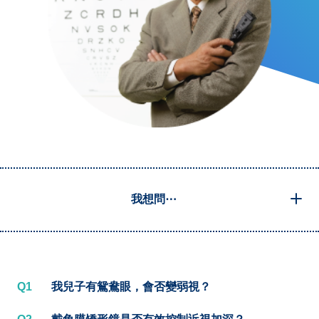
我想問⋯
Q1
我兒子有鴛鴦眼，會否變弱視？