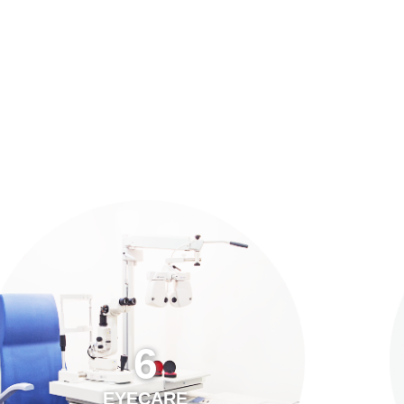
預約「全面眼科視光檢查」
21
Years of Services