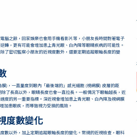
板電腦之餘，回家娛樂也會用手機看影片等，小朋友長時間對著電子
以逆轉，更有可能會增加患上青光眼、白內障等眼睛疾病的可能性。
議除了密切監察小朋友的近視度數外，還要定期追蹤眼軸長度的變
。
數
最表面 (角膜)，一直量度到眼內「最後端的」感光細胞 (視網膜) 皮層的距
期除了長高以外，眼睛長度也會一直拉長。一般情況下眼軸越長，近
深速度的另一重要指標。深近視會增加患上青光眼、白內障及視網膜
會增加患眼疾，而導致視力受損的風險。
視度數變化
視度數以外，加上定期追蹤眼軸長度的變化。常規的近視檢查，眼科