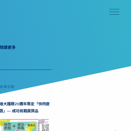
閱讀更多
推廣活動
理大護眼20週年限定「快閃遊
戲」— 成功挑戰贏獎品