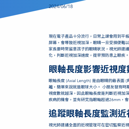
2024/06/18
現在電子產品十分流行，日常上課會用到平
屏幕，會導致近視加深，眼睛一旦受損便難
家長要時常留意孩子的眼睛狀況，視光師建
化，判斷近視加深速度，提早預防患上眼疾
眼軸長度影響近視度
眼軸長度 (Axial Length) 是由眼睛的
離，簡單來說就是眼球大小。 小朋友發育時
視度數就越深，因此眼軸長度是判斷近視加
疾病的機會，並有研究指眼軸超過26mm，
追蹤眼軸長度監測近
視光師建議全面的近視管理可在密切監察近