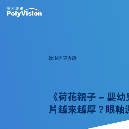
護眼專題專訪
《荷花親子 – 嬰
片越來越厚？眼軸