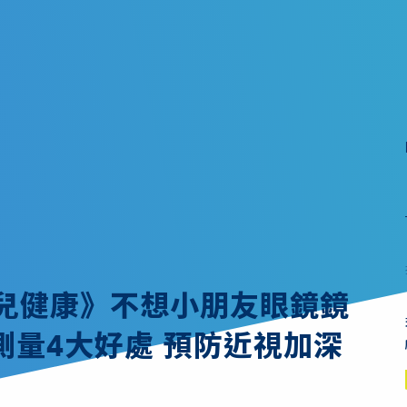
幼兒健康》不想小朋友眼鏡鏡
測量4大好處 預防近視加深