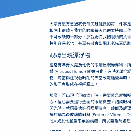
大家有沒有想過我們每天甦醒做的第一件事
和閉上眼睛。我們的眼睛每天也需要持續工
不可或缺的一部分，那就更使我們眼睛的負
特別容易老化，甚至有機會出現未老先衰的
眼睛出現漂浮物
經常有年青人提及他們的眼睛出現漂浮物，
體 (Vitreous Humor) 開始液化，
物。每當你注視著晴朗的天空或電腦螢幕時
的影子會形成在視網膜上。
那麼，若出現「飛蚊症」時，需要緊急就醫
心，但也需要進行全面的眼睛檢查，諮詢眼
閃光時，就應盡快進行眼睛檢查、診斷及處
病症稱為後玻璃體剝離 (Posterior Vitreous D
RD) 或其他嚴重眼疾的病癥，所以要及時處理