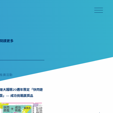
閱讀更多
推廣活動
理大護眼20週年限定「快閃遊
戲」— 成功挑戰贏獎品