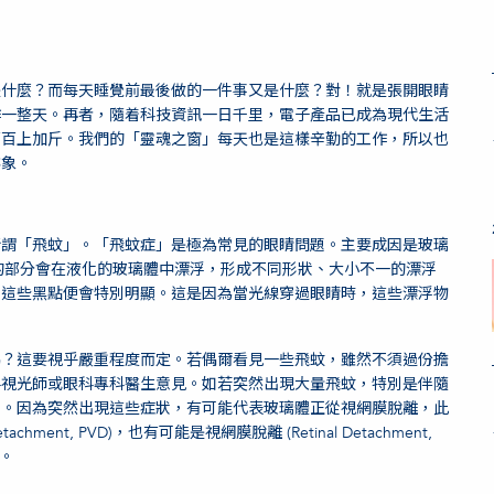
是什麼？而每天睡覺前最後做的一件事又是什麼？對！就是張開眼睛
作一整天。再者，隨着科技資訊一日千里，電子產品已成為現代生活
荷百上加斤。我們的「靈魂之窗」每天也是這樣辛勤的工作，所以也
跡象。
所謂「飛蚊」。「飛蚊症」是極為常見的眼睛問題。主要成因是玻璃
有時未液化的部分會在液化的玻璃體中漂浮，形成不同形狀、大小不一的漂浮
，這些黑點便會特別明顯。這是因為當光線穿過眼睛時，這些漂浮物
嗎？這要視乎嚴重程度而定。若偶爾看見一些飛蚊，雖然不須過份擔
科視光師或眼科專科醫生意見。如若突然出現大量飛蚊，特別是伴隨
理。因為突然出現這些症狀，有可能代表玻璃體正從視網膜脫離，此
etachment, PVD)，也有可能是視網膜脫離 (Retinal Detachment,
。