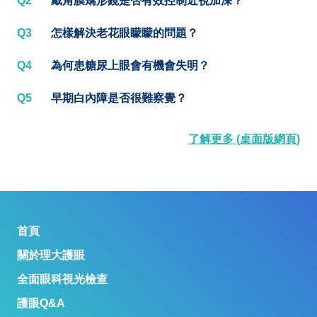
Q2
戴角膜矯形鏡是否有效控制近視加深？
Q3
怎樣解決老花眼矇矇的問題？
Q4
為何患糖尿上眼會有機會失明？
Q5
早期白內障是否很難察覺？
了解更多 (桌面版網頁)
首頁
關於理大護眼
全面眼科視光檢查
護眼Q&A