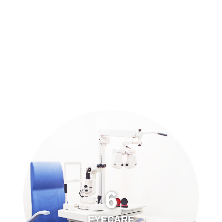
預約「全面眼科視光檢查」
21
Years of Services