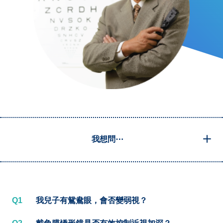
我想問⋯
Q1
我兒子有鴛鴦眼，會否變弱視？