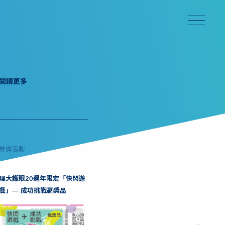
閱讀更多
推廣活動
理大護眼20週年限定「快閃遊
戲」— 成功挑戰贏獎品