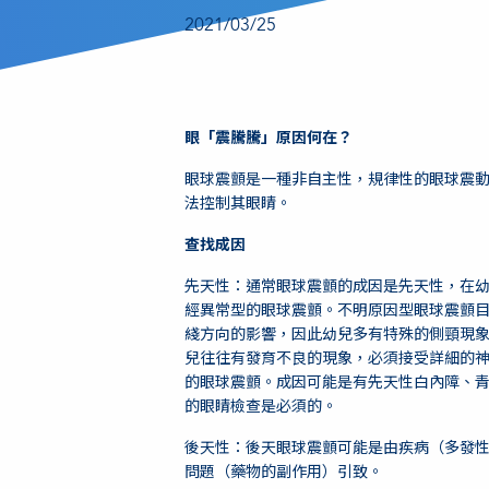
2021/03/25
眼「震騰騰」原因何在？
眼球震顫是一種非自主性，規律性的眼球震
法控制其眼睛。
查找
成因
先天性：通常眼球震顫的成因是先天性，在
經異常型的眼球震顫。不明原因型眼球震顫
綫方向的影響，因此幼兒多有特殊的側頸現
兒往往有發育不良的現象，必須接受詳細的
的眼球震顫。成因可能是有先天性白內障、
的眼睛檢查是必須的。
後天性：後天眼球震顫可能是由疾病（多發
問題（藥物的副作用）引致。