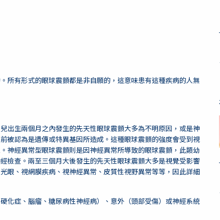
動。所有形式的眼球震顫都是非自願的，這意味患有這種疾病的人無
幼兒出生兩個月之內發生的先天性眼球震顫大多為不明原因，或是神
目前被認為是遺傳或特異基因所造成。這種眼球震顫的強度會受到視
象。神經異常型眼球震顫則是因神經異常所導致的眼球震顫，此類幼
神經檢查。兩至三個月大後發生的先天性眼球震顫大多是視覺受影響
青光眼、視網膜疾病、視神經異常、皮質性視野異常等等，因此詳細
性硬化症、腦瘤、糖尿病性神經病）、意外（頭部受傷）或神經系統