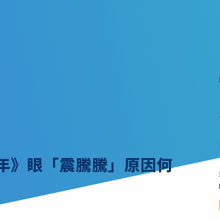
童年》眼「震騰騰」原因何