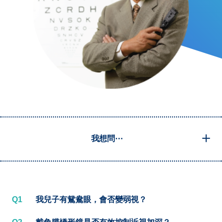
我想問⋯
Q1
我兒子有鴛鴦眼，會否變弱視？