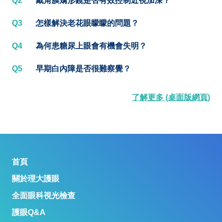
Q2
戴角膜矯形鏡是否有效控制近視加深？
Q3
怎樣解決老花眼矇矇的問題？
Q4
為何患糖尿上眼會有機會失明？
Q5
早期白內障是否很難察覺？
了解更多 (桌面版網頁)
首頁
關於理大護眼
全面眼科視光檢查
護眼Q&A