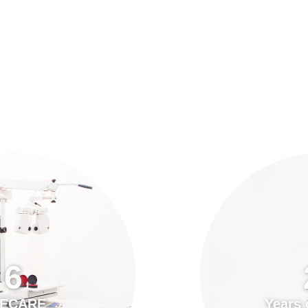
預約「全面眼科視光檢查」
21
Years of Services