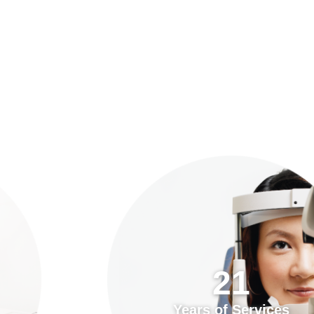
預約「全面眼科視光檢查」
21
Years of Services