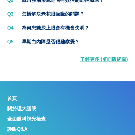
Q2
戴角膜矯形鏡是否有效控制近視加深？
Q3
怎樣解決老花眼矇矇的問題？
Q4
為何患糖尿上眼會有機會失明？
Q5
早期白內障是否很難察覺？
了解更多 (桌面版網頁)
首頁
關於理大護眼
全面眼科視光檢查
護眼Q&A