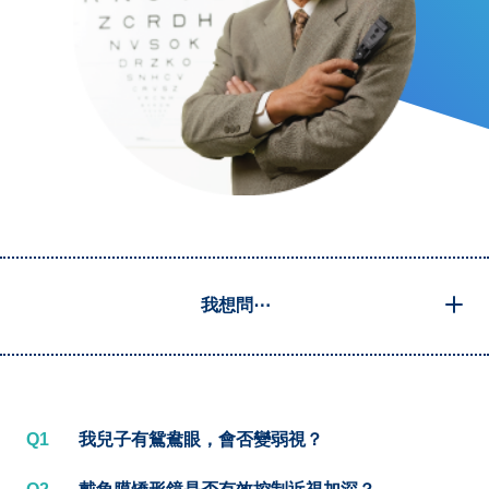
我想問⋯
Q1
我兒子有鴛鴦眼，會否變弱視？