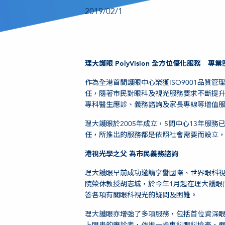
2019/02/1
理大護眼 PolyVision 全方位優化服務 專
作為全港首間護眼中心榮獲ISO9001品質管理
任，隨著市民對眼科及視光服務要求不斷提
專科醫生應診、義務諮詢及家長專線等增值服務，
理大護眼於2005年成立，5間中心13年服
任，所推出的服務都是依照社會需要而設立
港視光學之父 為市民義務諮詢
理大護眼早前成功邀請享譽國際、世界眼科
院榮休教授胡志城，於今年1月起在理大護眼
答各項有關眼科視光的疑問及困難。
理大護眼亦增強了多項服務，包括首位資深眼