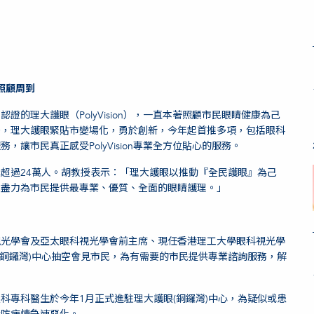
業照顧周到
認證的理大護眼（PolyVision），一直本著照顧市民眼睛健康為己
升，理大護眼緊貼市變場化，勇於創新，今年起首推多項，包括眼科
讓市民真正感受PolyVision專業全方位貼心的服務。
務已超過24萬人。胡教授表示：「理大護眼以推動『全民護眼』為己
，盡力為市民提供最專業、優質、全面的眼睛護理。」
視光學會及亞太眼科視光學會前主席、現任香港理工大學眼科視光學
(銅鑼灣)中心抽空會見市民，為有需要的市民提供專業諮詢服務，解
科專科醫生於今年1月正式進駐理大護眼(銅鑼灣)中心，為疑似或患