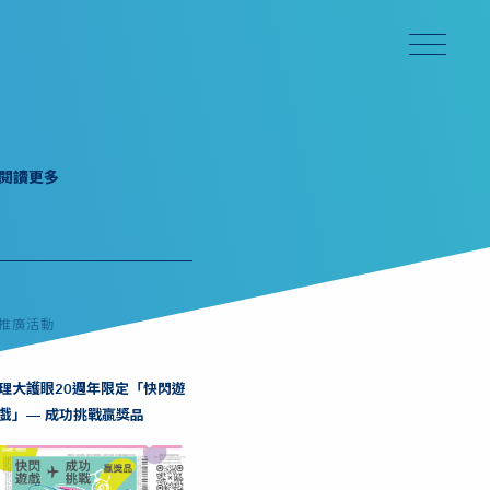
閱讀更多
推廣活動
理大護眼20週年限定「快閃遊
戲」— 成功挑戰贏獎品