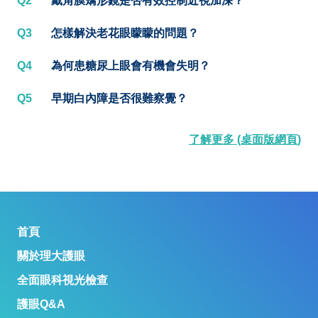
Q2
戴角膜矯形鏡是否有效控制近視加深？
Q3
怎樣解決老花眼矇矇的問題？
Q4
為何患糖尿上眼會有機會失明？
Q5
早期白內障是否很難察覺？
了解更多 (桌面版網頁)
首頁
關於理大護眼
全面眼科視光檢查
護眼Q&A