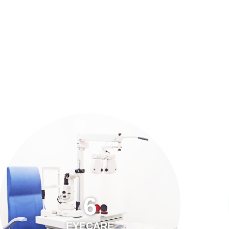
預約「全面眼科視光檢查」
21
Years of Services