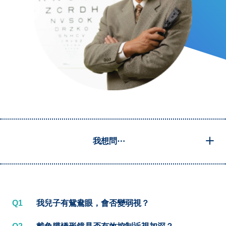
我想問⋯
Q1
我兒子有鴛鴦眼，會否變弱視？