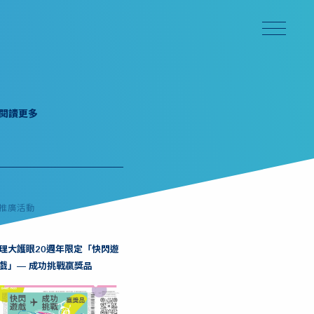
閱讀更多
推廣活動
理大護眼20週年限定「快閃遊
戲」— 成功挑戰贏獎品