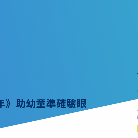
年》助幼童準確驗眼