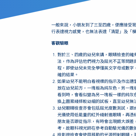
一般來說，小朋友到了三至四歲，便應接受
行表達視力感覺，也無法表達「清楚」及「
客觀驗眼
對於三、四歲的幼兒來講，眼睛檢查的確
法，作為評估他們視力及屈光不正等問題
程，即使幼兒未完全學懂英文字母或數字
確的結果。
如果幼兒不能明白看視標的指示及作出適
放在幼兒前方，一塊板為純灰色，另一塊
看到時，會看似變為另一塊板一樣的純灰
換上圖案綫條較幼細的試板，直至幼兒無
幼兒眼睛檢查亦會包括屈光度數測試，跟
光儀使用低能量的紅外綫射進眼睛，再憑
朋友是否跟從指示，有時會出現頗大誤差
考，故眼科視光師在參考自動驗光儀的數
檢影燈檢查會使用移動的光源照射眼睛，