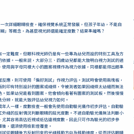
第一次詳細眼睛檢查，確保視覺系統正常發展，但孩子年幼，不能自
模糊」等概念，為甚麼視光師還能確定度數？結果準確嗎？
有一定難度，但眼科視光師仍是有一些專為幼兒而設的特別工具及方
的依據。一般來説，大部分三、四歲幼兒都能大致明白視力測試的過
，使用與字母同樣大小的圖案視標作為視力依據，同樣都能得出頗準
當反應，則可使用「偏好測試」作視力評估。測試時會使用兩塊板，
板則印有特別設計的圖案或綫條，令被測者如果因綫條太幼細而無法
色。如果幼兒能看到圖案，他會傾向看著有圖案的測試板。然後慢慢
法分辨，就能大致評估幼兒視力如何。
成年人一樣，度數檢查一般會先使用自動驗光儀作初步評估。自動驗
紅外綫的反射情況判斷眼睛的屈光度數。不過自動驗光儀無法判斷小
，尤其容易高估近視或低估遠視度數，因此只可作為驗光的初步參
據後，還須使用檢影燈覆查。
測試從眼睛後方反射回來的光綫移動方向及移動速度，從而評估眼睛