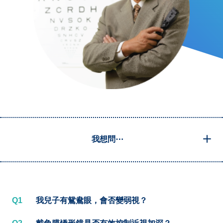
我想問⋯
Q1
我兒子有鴛鴦眼，會否變弱視？