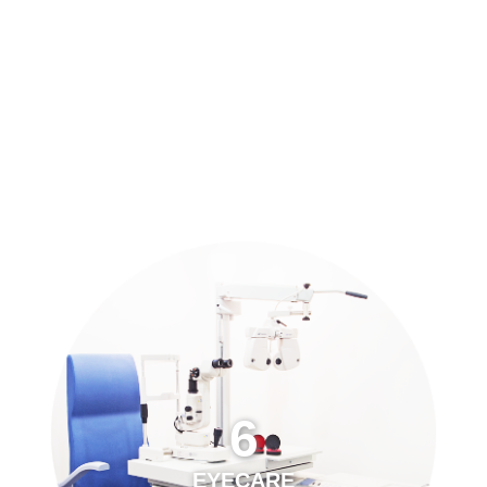
預約「全面眼科視光檢查」
21
Years of Services