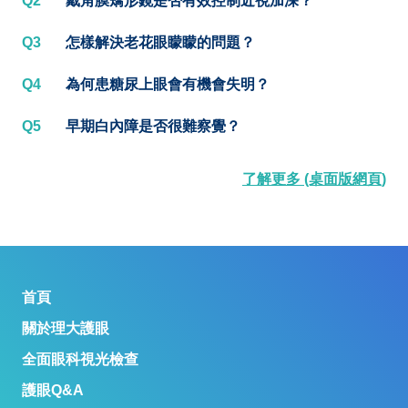
Q2
戴角膜矯形鏡是否有效控制近視加深？
Q3
怎樣解決老花眼矇矇的問題？
Q4
為何患糖尿上眼會有機會失明？
Q5
早期白內障是否很難察覺？
了解更多 (桌面版網頁)
首頁
關於理大護眼
全面眼科視光檢查
護眼Q&A