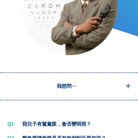
我想問⋯
Q1
我兒子有鴛鴦眼，會否變弱視？