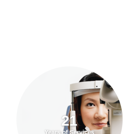
預約「全面眼科視光檢查」
21
Years of Services