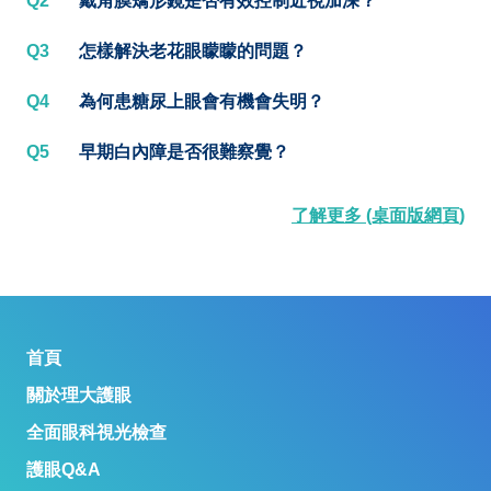
Q2
戴角膜矯形鏡是否有效控制近視加深？
Q3
怎樣解決老花眼矇矇的問題？
Q4
為何患糖尿上眼會有機會失明？
Q5
早期白內障是否很難察覺？
了解更多 (桌面版網頁)
首頁
關於理大護眼
全面眼科視光檢查
護眼Q&A