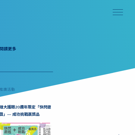
閱讀更多
推廣活動
理大護眼20週年限定「快閃遊
戲」— 成功挑戰贏獎品