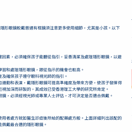
戴隱形眼鏡較戴普通有框鏡須注意更多使用細節，尤其是小孩。以下
鍵因素，必須確保孩子能聽從指引，妥善清潔及處理隱形眼鏡，以避
學習和處理隱形眼鏡，跟從指示的機會也較高。
查及確保孩子遵守眼科視光師的指引。
如運動和表演，戴隱形眼鏡可提高準確度及帶來方便，使孩子發揮得
近視加深而研製的，其成效已受香港理工大學的研究所肯定。
眼鏡，必須經視光師或專業人士評估，才可決定是否適合佩戴。
使用者處方就如醫生診症後所給的配藥處方般。上面詳細列出該配的
能佩戴最合適的隱形眼鏡。