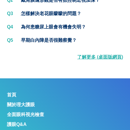
Q2
戴角膜矯形鏡是否有效控制近視加深？
Q3
怎樣解決老花眼矇矇的問題？
Q4
為何患糖尿上眼會有機會失明？
Q5
早期白內障是否很難察覺？
了解更多 (桌面版網頁)
首頁
關於理大護眼
全面眼科視光檢查
護眼Q&A