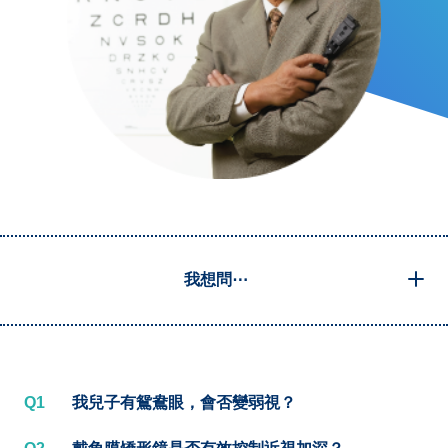
我想問⋯
Q1
我兒子有鴛鴦眼，會否變弱視？