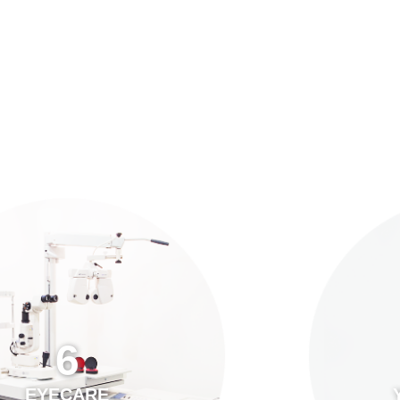
預約「全面眼科視光檢查」
21
Years of Services