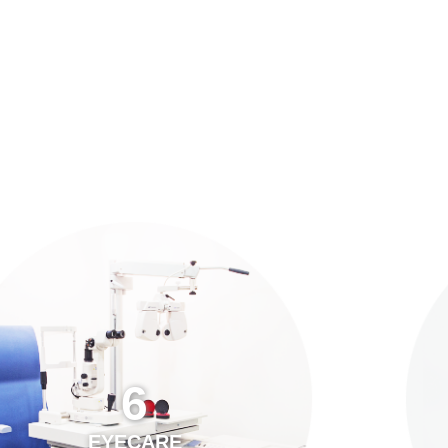
預約「全面眼科視光檢查」
21
Years of Services