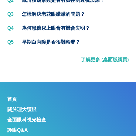
Q2
戴角膜矯形鏡是否有效控制近視加深？
Q3
怎樣解決老花眼矇矇的問題？
Q4
為何患糖尿上眼會有機會失明？
Q5
早期白內障是否很難察覺？
了解更多 (桌面版網頁)
首頁
關於理大護眼
全面眼科視光檢查
護眼Q&A