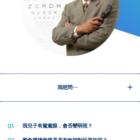
我想問⋯
Q1
我兒子有鴛鴦眼，會否變弱視？