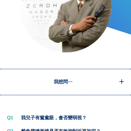
我想問⋯
Q1
我兒子有鴛鴦眼，會否變弱視？