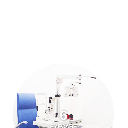
預約「全面眼科視光檢查」
21
Years of Services