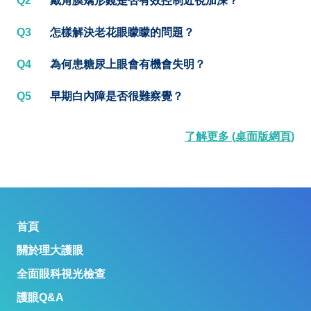
Q2
戴角膜矯形鏡是否有效控制近視加深？
Q3
怎樣解決老花眼矇矇的問題？
Q4
為何患糖尿上眼會有機會失明？
Q5
早期白內障是否很難察覺？
了解更多 (桌面版網頁)
首頁
關於理大護眼
全面眼科視光檢查
護眼Q&A