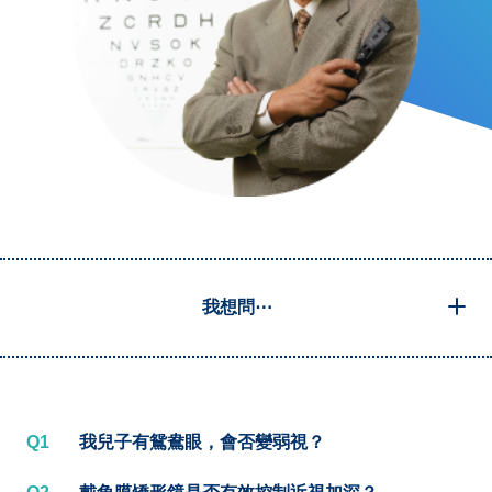
我想問⋯
Q1
我兒子有鴛鴦眼，會否變弱視？