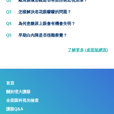
Q2
戴角膜矯形鏡是否有效控制近視加深？
Q3
怎樣解決老花眼矇矇的問題？
Q4
為何患糖尿上眼會有機會失明？
Q5
早期白內障是否很難察覺？
了解更多 (桌面版網頁)
首頁
關於理大護眼
全面眼科視光檢查
護眼Q&A