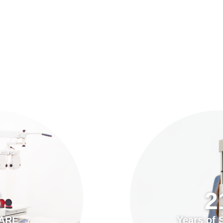
預約「全面眼科視光檢查」
21
Years of Services