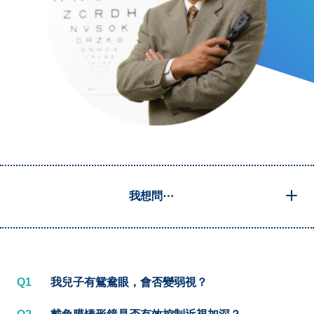
我想問⋯
Q1
我兒子有鴛鴦眼，會否變弱視？