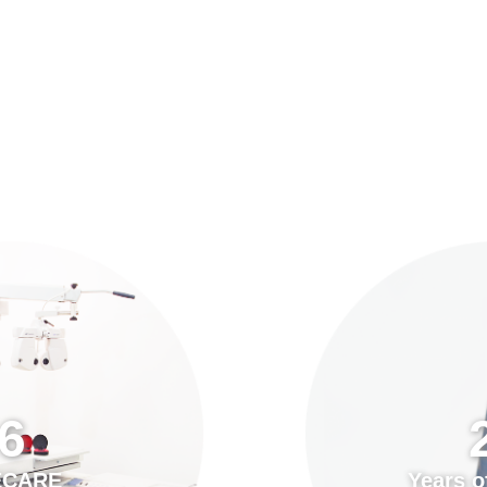
預約「全面眼科視光檢查」
21
Years of Services