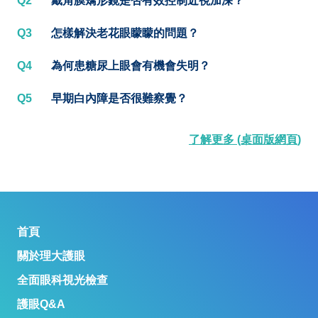
Q2
戴角膜矯形鏡是否有效控制近視加深？
Q3
怎樣解決老花眼矇矇的問題？
Q4
為何患糖尿上眼會有機會失明？
Q5
早期白內障是否很難察覺？
了解更多 (桌面版網頁)
首頁
關於理大護眼
全面眼科視光檢查
護眼Q&A