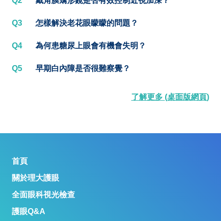
Q2
戴角膜矯形鏡是否有效控制近視加深？
Q3
怎樣解決老花眼矇矇的問題？
Q4
為何患糖尿上眼會有機會失明？
Q5
早期白內障是否很難察覺？
了解更多 (桌面版網頁)
首頁
關於理大護眼
全面眼科視光檢查
護眼Q&A