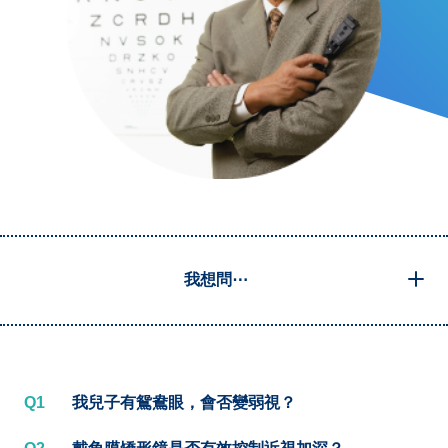
我想問⋯
Q1
我兒子有鴛鴦眼，會否變弱視？