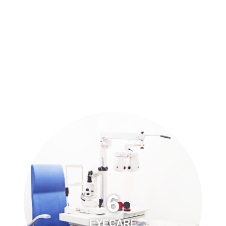
預約「全面眼科視光檢查」
21
Years of Services