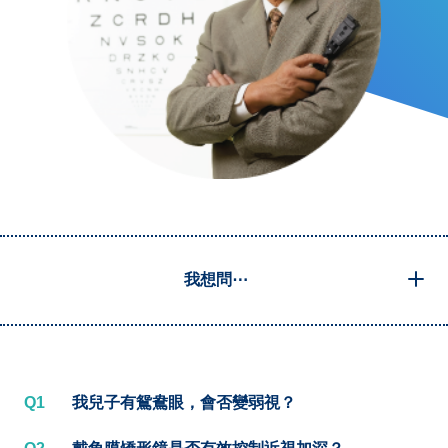
我想問⋯
Q1
我兒子有鴛鴦眼，會否變弱視？