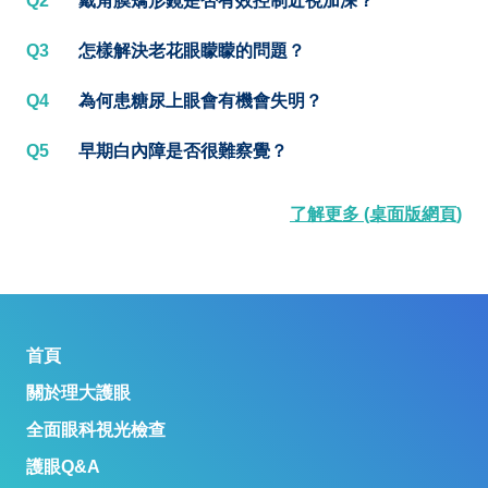
Q2
戴角膜矯形鏡是否有效控制近視加深？
Q3
怎樣解決老花眼矇矇的問題？
Q4
為何患糖尿上眼會有機會失明？
Q5
早期白內障是否很難察覺？
了解更多 (桌面版網頁)
首頁
關於理大護眼
全面眼科視光檢查
護眼Q&A