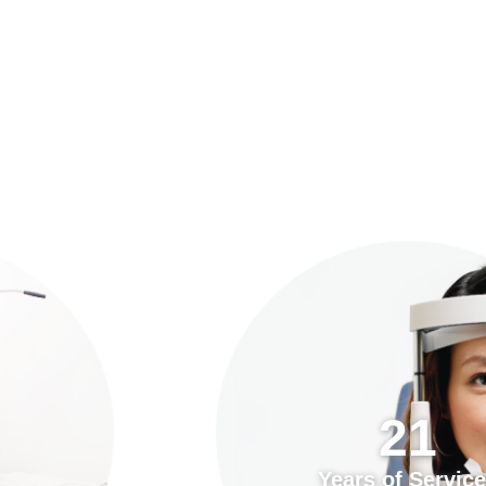
預約「全面眼科視光檢查」
21
Years of Services