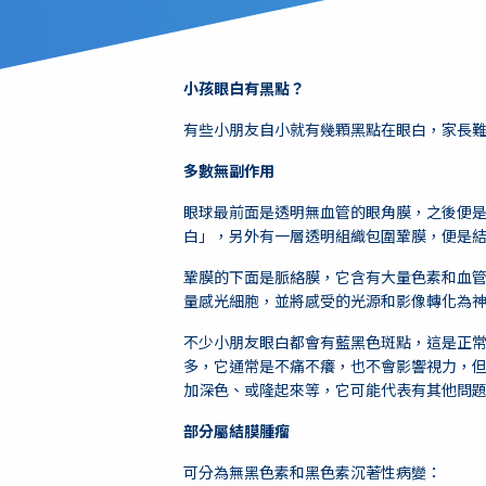
小孩眼白有黑點？
有些小朋友自小就有幾顆黑點在眼白，家長
多數無副作用
眼球最前面是透明無血管的眼角膜，之後便
白」，另外有一層透明組織包圍鞏膜，便是
鞏膜的下面是脈絡膜，它含有大量色素和血
量感光細胞，並將感受的光源和影像轉化為
不少小朋友眼白都會有藍黑色斑點，這是正常
多，它通常是不痛不癢，也不會影響視力，
加深色、或隆起來等，它可能代表有其他問
部分屬
結膜腫瘤
可分為無黑色素和黑色素沉著性病變：