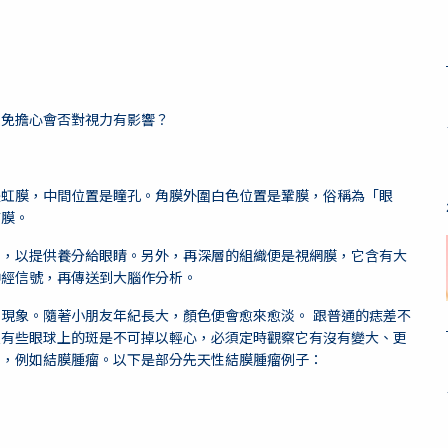
難免擔心會否對視力有影響？
是虹膜，中間位置是瞳孔。角膜外圍白色位置是鞏膜，俗稱為「眼
結膜。
管，以提供養分給眼睛。另外，再深層的組織便是視網膜，它含有大
神經信號，再傳送到大腦作分析。
現象。隨著小朋友年紀長大，顏色便會愈來愈淡。 跟普通的痣差不
但有些眼球上的斑是不可掉以輕心，必須定時觀察它有沒有變大、更
題，例如結膜腫瘤。以下是部分先天性結膜腫瘤例子：