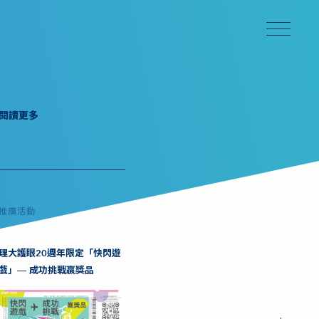
閱讀更多
推廣活動
理大護眼20週年限定「快閃遊
戲」— 成功挑戰贏獎品