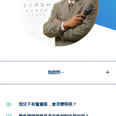
我想問⋯
Q1
我兒子有鴛鴦眼，會否變弱視？