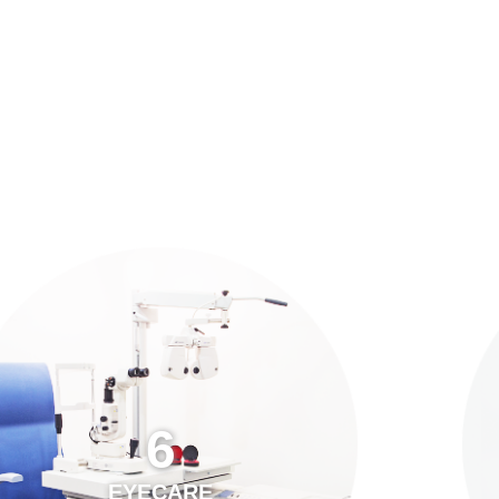
預約「全面眼科視光檢查」
21
Years of Services