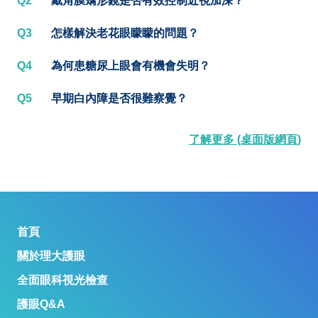
Q2
戴角膜矯形鏡是否有效控制近視加深？
Q3
怎樣解決老花眼矇矇的問題？
Q4
為何患糖尿上眼會有機會失明？
Q5
早期白內障是否很難察覺？
了解更多 (桌面版網頁)
首頁
關於理大護眼
全面眼科視光檢查
護眼Q&A