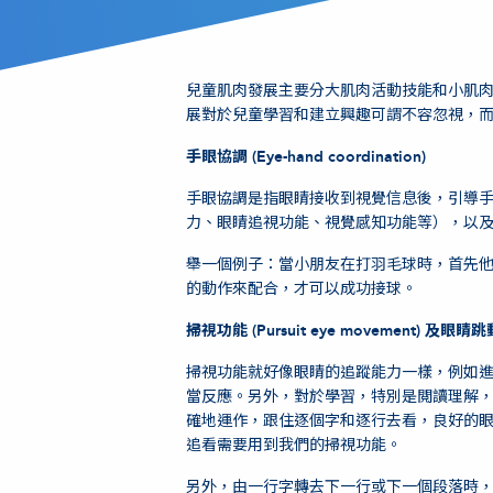
兒童肌肉發展主要分大肌肉活動技能和小肌
展對於兒童學習和建立興趣可謂不容忽視，
手眼協調 (Eye-hand coordination)
手眼協調是指眼睛接收到視覺信息後，引導
力、眼睛追視功能、視覺感知功能等），以
舉一個例子：當小朋友在打羽毛球時，首先
的動作來配合，才可以成功接球。
掃視功能 (Pursuit eye movement) 及眼睛跳動
掃視功能就好像眼睛的追蹤能力一樣，例如
當反應。另外，對於學習，特別是閲讀理解
確地運作，跟住逐個字和逐行去看，良好的
追看需要用到我們的掃視功能。
另外，由一行字轉去下一行或下一個段落時