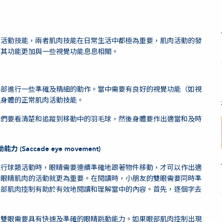
肉活動技能，兩者肌肉技能在日常生活中都極為重要，肌肉活動的發
而其功能更加與一些視覺功能息息相關。
手部進行一些準確及精細的動作。當中需要有良好的視覺功能（如視
及身體的正常肌肉活動技能。
他們要看清楚和追蹤到移動中的羽毛球，然後身體要作出適當和及時
能力 (Saccade eye movement)
進行球類活動時，眼睛需要連續準確地跟著物件移動，才可以作出適
，眼睛肌肉的活動就更為重要。在閱讀時，小朋友的雙眼需要同時準
眼部肌肉控制有助於有效地閱讀和理解當中的內容。首先，逐個字去
，雙眼需要具有快速及準確的眼睛跳動能力。如果眼部肌肉控制出現