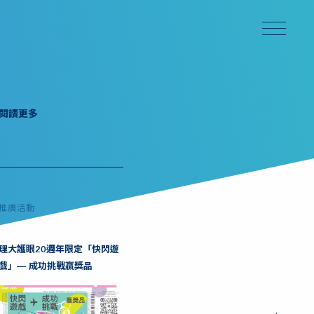
閱讀更多
推廣活動
理大護眼20週年限定「快閃遊
戲」— 成功挑戰贏獎品