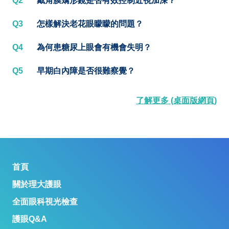
Q2
戴角膜矯形鏡是否有效控制近視加深？
Q3
怎樣解決老花眼矇矇的問題？
Q4
為何患糖尿上眼會有機會失明？
Q5
早期白內障是否很難察覺？
了解更多 (桌面版網頁)
首頁
關於理大護眼
全面眼科視光檢查
護眼Q&A