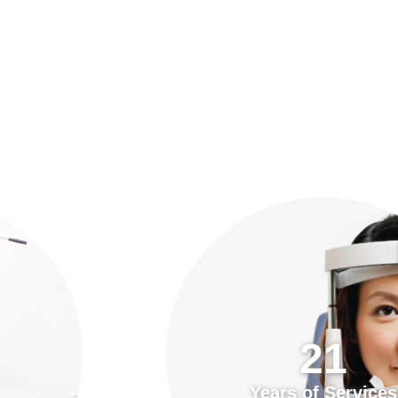
預約「全面眼科視光檢查」
21
Years of Services