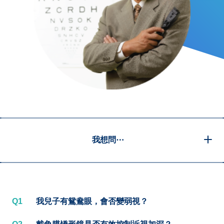
我想問⋯
Q1
我兒子有鴛鴦眼，會否變弱視？