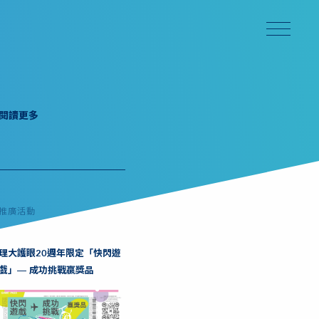
閱讀更多
推廣活動
理大護眼20週年限定「快閃遊
戲」— 成功挑戰贏獎品