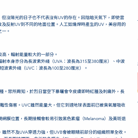
，但沒陽光的日子也不代表沒有UV的存在。因陰暗天氣下，即使雲
散及反射UV到不同的地面位置。人工如燒焊時產生的UV，美容用的
之一。
較高，輻射能量較大的一部分。
射本身亦分為長波紫外綫（UVA：波長為315至380厘米）、中波
及短波紫外綫（UVC：波長為100至280厘米）。
兩種。眾所周知，於烈日當空下暴曬會令皮膚即時紅腫及刺痛外，長
災難性傷害。UVC雖然能量大，但它到達地球表面前已被臭氧層吸收
網膜位置，長期接觸會較易引致黑色素瘤（Melanoma）及黃斑退
，雖然不及UVA穿透力強，但UVB會被眼睛前部分的組織照單全收。