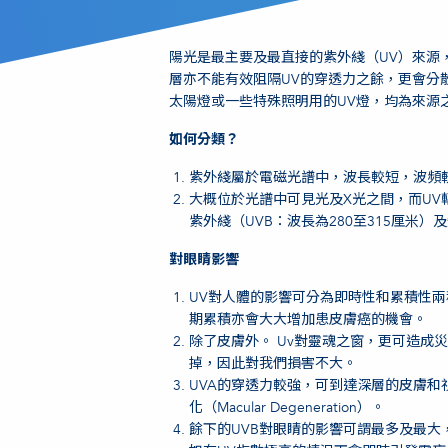
陽光是最主要及最直接的紫外綫（UV）來源
層亦不能有效阻隔UV的穿透力之餘，更會分
太陽燈或一些特殊照明用的UV燈，均為來源
如何分類？
紫外綫屬於電磁光譜中，波長較短，波頻
大概位於光譜中可見光及X光之間，而UV輻
紫外綫（UVB：波長為280至315厘米）
對眼睛影響
UV對人體的影響可分為即時性和累積性
期累積亦會大大增加患皮膚癌的機會。
除了皮膚外。 Uv對靈魂之窗，更可造成
掉，因此對我們損害不大。
UVA的穿透力較強，可到達深層的皮膚和視
化（Macular Degeneration）。
餘下的UVB對眼睛的影響可謂最多及最大