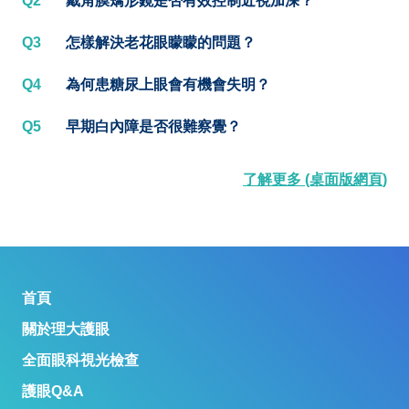
Q2
戴角膜矯形鏡是否有效控制近視加深？
Q3
怎樣解決老花眼矇矇的問題？
Q4
為何患糖尿上眼會有機會失明？
Q5
早期白內障是否很難察覺？
了解更多 (桌面版網頁)
首頁
關於理大護眼
全面眼科視光檢查
護眼Q&A