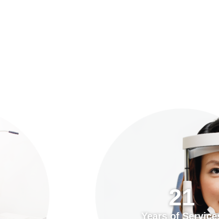
預約「全面眼科視光檢查」
21
Years of Services