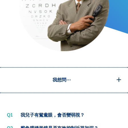
我想問⋯
Q1
我兒子有鴛鴦眼，會否變弱視？