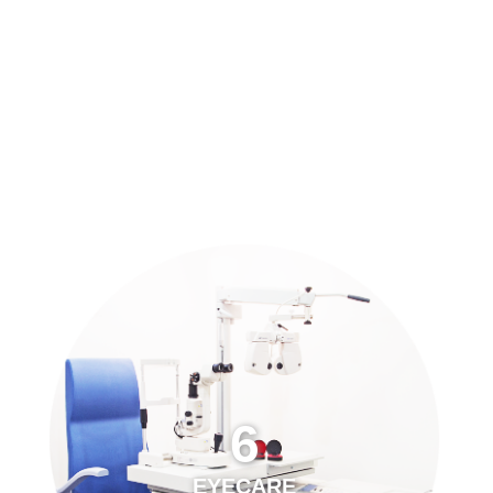
預約「全面眼科視光檢查」
21
Years of Services