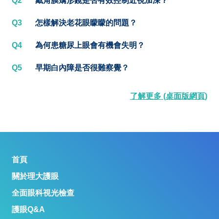
Q2
戴角膜矯形鏡是否有效控制近視加深？
Q3
怎樣解決老花眼矇矇的問題？
Q4
為何患糖尿上眼會有機會失明？
Q5
早期白內障是否很難察覺？
了解更多 (桌面版網頁)
首頁
關於理大護眼
全面眼科視光檢查
護眼Q&A