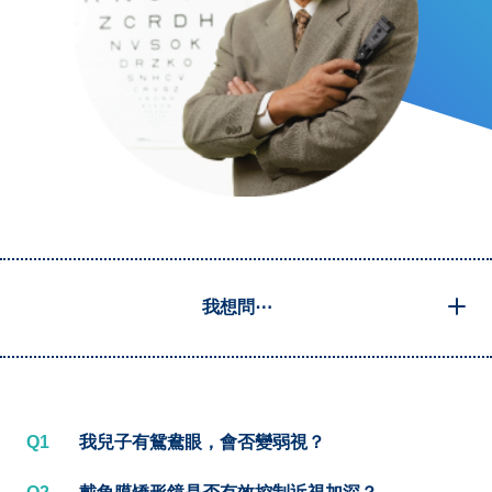
我想問⋯
Q1
我兒子有鴛鴦眼，會否變弱視？