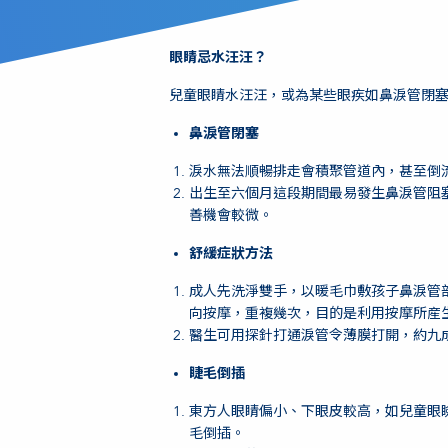
眼睛忌水汪汪？
兒童眼睛水汪汪，或為某些眼疾如鼻淚管閉
鼻淚管閉塞
淚水無法順暢排走會積聚管道內，甚至倒
出生至六個月這段期間最易發生鼻淚管阻
善機會較微。
舒緩症狀方法
成人先洗淨雙手，以暖毛巾敷孩子鼻淚管
向按摩，重複幾次，目的是利用按摩所産
醫生可用探針打通淚管令薄膜打開，約九
睫毛倒插
東方人眼睛偏小、下眼皮較高，如兒童眼
毛倒插。