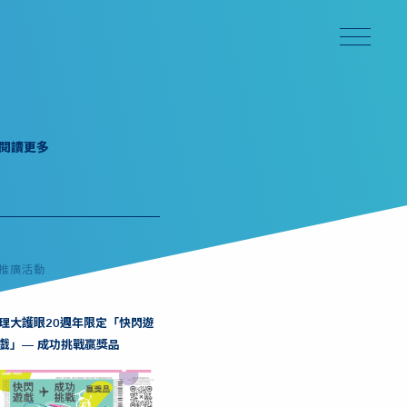
閱讀更多
推廣活動
理大護眼20週年限定「快閃遊
戲」— 成功挑戰贏獎品