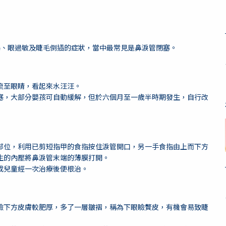
塞、眼過敏及睫毛倒插的症狀，當中最常見是鼻淚管閉塞。
流至眼睛，看起來水汪汪。
塞，大部分嬰孩可自動緩解，但於六個月至一歲半時期發生，自行改
部位，利用已剪短指甲的食指按住淚管開口，另一手食指由上而下方
生的內壓將鼻淚管末端的薄膜打開。
成兒童經一次治療後便根治。
瞼下方皮膚較肥厚，多了一層皺褶，稱為下眼瞼贅皮，有機會易致睫