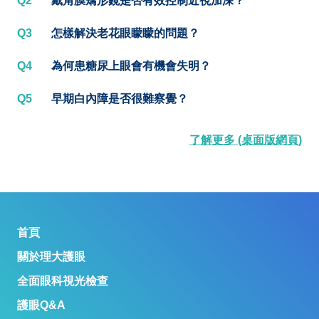
Q2
戴角膜矯形鏡是否有效控制近視加深？
Q3
怎樣解決老花眼矇矇的問題？
Q4
為何患糖尿上眼會有機會失明？
Q5
早期白內障是否很難察覺？
了解更多 (桌面版網頁)
首頁
關於理大護眼
全面眼科視光檢查
護眼Q&A