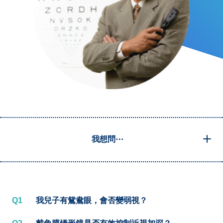
我想問⋯
Q1
我兒子有鴛鴦眼，會否變弱視？