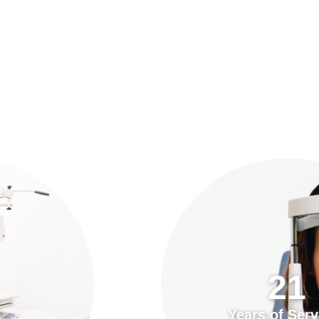
預約「全面眼科視光檢查」
21
Years of Services