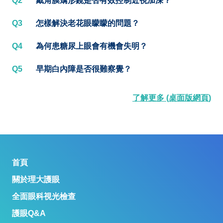
Q2
戴角膜矯形鏡是否有效控制近視加深？
Q3
怎樣解決老花眼矇矇的問題？
Q4
為何患糖尿上眼會有機會失明？
Q5
早期白內障是否很難察覺？
了解更多 (桌面版網頁)
首頁
關於理大護眼
全面眼科視光檢查
護眼Q&A