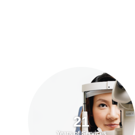
預約「全面眼科視光檢查」
21
Years of Services