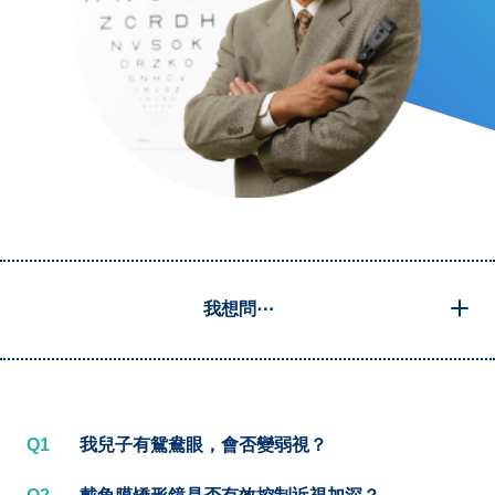
我想問⋯
Q1
我兒子有鴛鴦眼，會否變弱視？